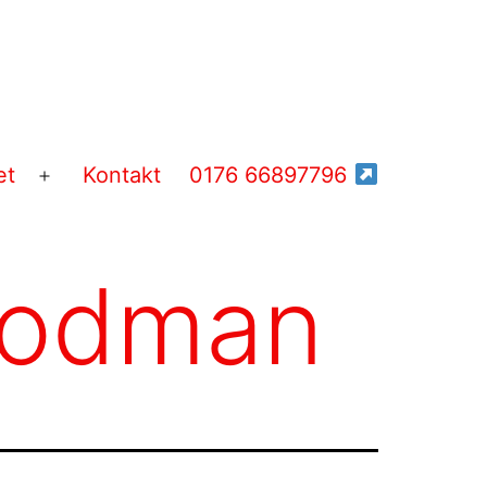
et
Kontakt
0176 66897796
Menü
öffnen
Bodman