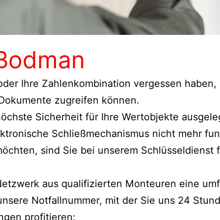
 Bodman
 oder Ihre Zahlenkombination vergessen haben, s
 Dokumente zugreifen können.
 höchste Sicherheit für Ihre Wertobjekte ausge
ektronische Schließmechanismus nicht mehr fun
 möchten, sind Sie bei unserem Schlüsseldiens
 Netzwerk aus qualifizierten Monteuren eine u
unsere Notfallnummer, mit der Sie uns 24 Stun
gen profitieren: