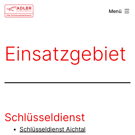
Zum
Schlüsseldienst
Menü
Inhalt
Singen
springen
Einsatzgebiet
Schlüsseldienst
Schlüsseldienst Aichtal